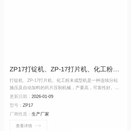
ZP17打锭机、ZP-17打片机、化工粉末成型机
打锭机、ZP-17打片机、化工粉末成型机是一种连续分站
施压及自动加料的药片压制机械，产量高，可靠性好。主
要用于制药工业，亦可应用在食品、化工等工业部门，是
更新日期：
2026-01-09
处理各种颗粒状原料并加工或片制的基本设备。适用于大
型号：
ZP17
量生产压制各种圆形的药片、糖片或钙片等。
厂商性质：
生产厂家
查看详情