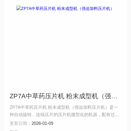
ZP7A中草药压片机 粉末成型机（强迫加料压片机）
ZP7A中草药压片机 粉末成型机（强迫加料压片机）是一
种自动旋转、连续压片的压片机微型化的机器，配有过载
保护装置，当压力过载时，能自动停机。此种压片机提高
更新日期：
2026-01-09
了片剂密度的均匀性，减少了裂片，松片现象。本机机器