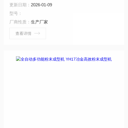
成型生成。改变模具可压制不同形体，如异形、环形，适
更新日期：
2026-01-09
合压制电子元件、樟脑丸、触媒及粉末冶金等制品。
型号：
厂商性质：
生产厂家
查看详情