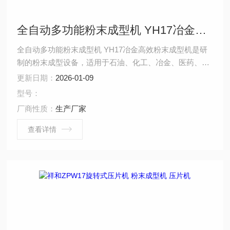
全自动多功能粉末成型机 YH17冶金高效粉末成型机
全自动多功能粉末成型机 YH17冶金高效粉末成型机是研
制的粉末成型设备，适用于石油、化工、冶金、医药、轻
工、食品、电子工业等部门的粉末成型生成。改变模具可
更新日期：
2026-01-09
压制不同形体，如异形、环形，适合压制电子元件、樟脑
型号：
丸、触媒及粉末冶金等制品。
厂商性质：
生产厂家
查看详情