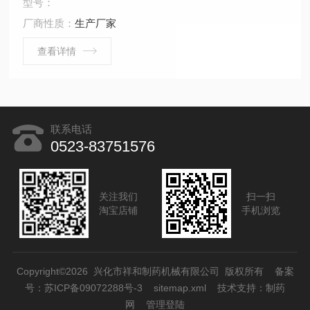
型号：
振动小，噪声低，耗能少，效率高和片剂重量准确，是目
厂商性质：
生产厂家
前国内Z受欢迎的一种压片机。
查看详情
联系电话
0523-83751576
关注我们
扫一扫
淘宝店铺
手机浏览
Copyright©2026 兴化市祥和制药机械有限公司 版权所有
备案
号：苏ICP备09072288号-3
sitemap.xml
技术支持：
制药
网
管理登陆