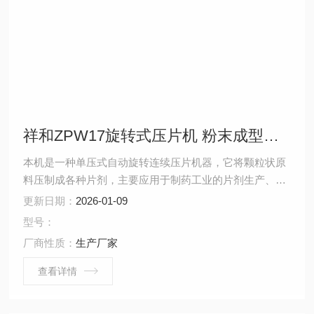
祥和ZPW17旋转式压片机 粉末成型机 压片机
本机是一种单压式自动旋转连续压片机器，它将颗粒状原
料压制成各种片剂，主要应用于制药工业的片剂生产、同
时适用于化工、食品、电子、塑料、粉末冶金等工业部
更新日期：
2026-01-09
门。
型号：
厂商性质：
生产厂家
查看详情