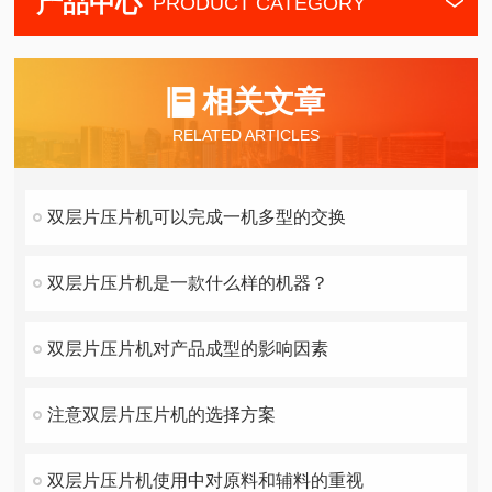
产品中心
PRODUCT CATEGORY
相关文章
RELATED ARTICLES
双层片压片机可以完成一机多型的交换
双层片压片机是一款什么样的机器？
双层片压片机对产品成型的影响因素
注意双层片压片机的选择方案
双层片压片机使用中对原料和辅料的重视