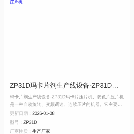
ZP31D玛卡片剂生产线设备-ZP31D玛卡片压片机、双色片压片机
玛卡片剂生产线设备-ZP31D玛卡片压片机、双色片压片机
是一种自动旋转、变频调速、连续压片的机器。它主要用
于制药工业的片剂制造，同时适用于化工、食品、电子等
更新日期：
2026-01-08
工业部门中将颗粒状原料压制成片剂。适用于含粉量
型号：
ZP31D
（100目以上）不超过10%的颗粒状原料的压制。本机不
厂商性质：
生产厂家