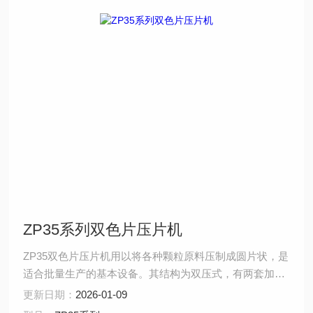
ZP35系列双色片压片机
ZP35双色片压片机用以将各种颗粒原料压制成圆片状，是
适合批量生产的基本设备。其结构为双压式，有两套加料
装置和两套压轮。转盘上可装置35付冲模，放置一周即可
更新日期：
2026-01-09
压制70片。夺片时转盘的速度，物料的充填深度、压片厚