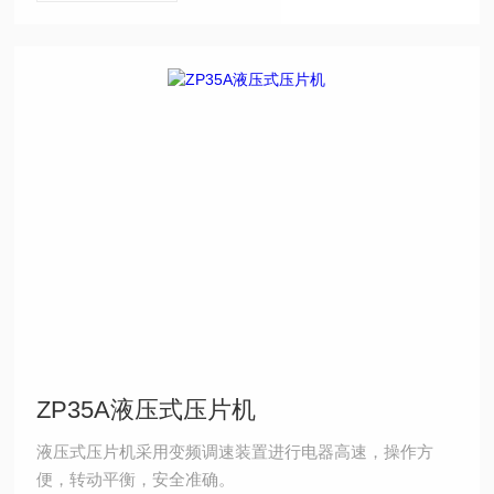
ZP35A液压式压片机
液压式压片机采用变频调速装置进行电器高速，操作方
便，转动平衡，安全准确。