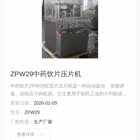
ZPW29中药饮片压片机
中药饮片ZPW29双层片压片机是一种自动旋转、变频调
速、连续压片的机器。它主要用于制药工业的片剂制造，
同时适用于化工、食品、电子等工业部门中将颗粒状原料
更新日期：
2026-01-09
压制成片剂。本机适用于含粉量（100目以上）不超过
型号：
ZPW29
10%的颗粒状原料的压制。本机不适用于半固体、潮湿颗
厂商性质：
生产厂家
粒、低熔点、易潮原料和无颗粒的粉末压制。
查看详情