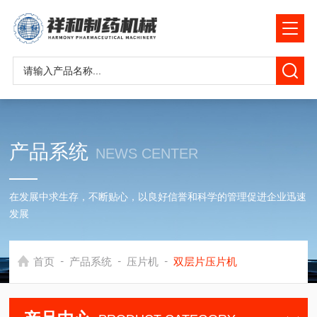
产品系统
NEWS CENTER
在发展中求生存，不断贴心，以良好信誉和科学的管理促进企业迅速
发展
-
-
-
首页
产品系统
压片机
双层片压片机