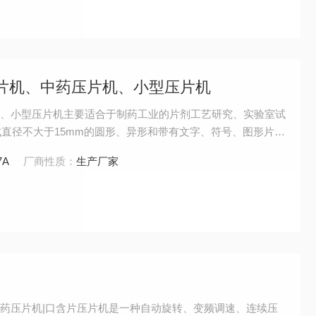
片压片机、中药压片机、小型压片机
片机、小型压片机主要适合于制药工业的片剂工艺研究、实验室试
直径不大于15mm的圆形、异形和带有文字、符号、图形片状
的物料为含粉量（100目以上）不超过10%的颗粒，本机不适
7A
厂商性质：
生产厂家
湿原料和无颗粒的粉末压片符合GMP生产要求。
|中药压片机|口含片压片机是一种自动旋转、变频调速、连续压