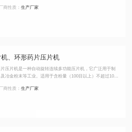
剂（本机压力范围内）的 ，而且含粉量（100目以上）不超过
厂商性质：
生产厂家
片机、环形药片压片机
药片压片机是一种自动旋转连续多功能压片机，它广泛用于制
及冶金粉末等工业。适用于含粉量（100目以上）不超过10%
的基本设备，它不适合于半固体、潮湿粉末和无颗粒极细粉末
厂商性质：
生产厂家