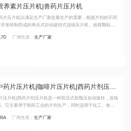
|营养素片压片机|兽药片压片机
兽药片压片机以满足生产厂家批量生产的需要，根据片剂的不同
公司开发研制而成的单压式自动旋转式连续压片机，他将颗粒状
。主要适用于电子，食品，日用品，制药等工业部门外围罩壳
17D
厂商性质：
生产厂家
MP标准。
ZP35A润喉糖片压片机|中药片压片机|咖啡片压片机|西药片剂压片机
啡片压片机|西药片剂压片机是一种双压式加预压自动旋转，连续
剂。它主要用于制药工业的片剂生产，同时适用于化工、食
35A
厂商性质：
生产厂家
表面光泽 与防止交叉感染，符合GMP要求。