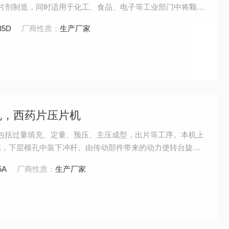
片剂制造，同时适用于化工、食品、电子等工业部门中将颗粒
量（100目以上）不超过10%的颗粒状原料的压制。本机不适
35D
厂商性质：
生产厂家
易潮原料和无颗粒的粉末压制。
片机，西药片压片机
机包括过量填充、定量、预压、主压成型，出片等工序。本机上
模，下层模孔中装下冲杆。由传动部件带来的动力使转台旋
沿着固定的轨道作有规律的上下运动，从而完成压片过程。本
5A
厂商性质：
生产厂家