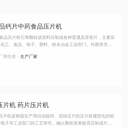
健品钙片中药食品压片机
药食品压片机它将颗粒状原料压制成各种普通及异形片，主要应
用化工、食品、电子、塑料、粉未治金工业部门。外围罩壳为
P标准。装有透明玻璃观察窗，能清楚地看到机器的工作情况
厂商性质：
生产厂家
养。
式压片机 药片压片机
药片压片机是根据生产用自动旋转、连续压片的压片机微型化的机
、电子等工业部门的工艺研究，确认颗状原来能否压制成片剂