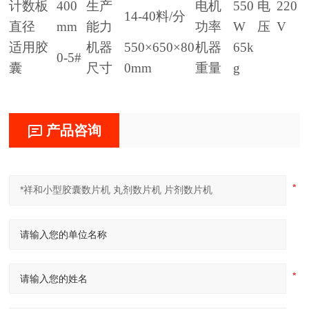
计数板
400
生产
电机
550
电
220
14-40料/分
直径
mm
能力
功率
W
压
V
适用胶
机器
550×650×80
机器
65k
0-5#
囊
尺寸
0mm
重量
g
产品咨询