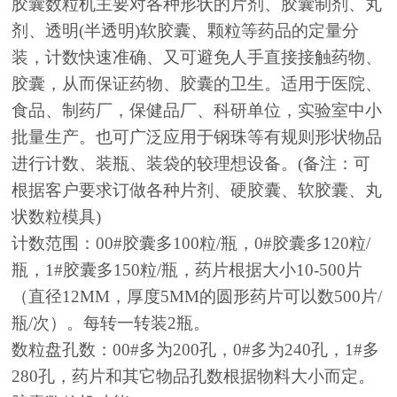
胶囊数粒机主要对各种形状的片剂、胶囊制剂、丸
剂、透明(半透明)软胶囊、颗粒等药品的定量分
装，计数快速准确、又可避免人手直接接触药物、
胶囊，从而保证药物、胶囊的卫生。适用于医院、
食品、制药厂，保健品厂、科研单位，实验室中小
批量生产。也可广泛应用于钢珠等有规则形状物品
进行计数、装瓶、装袋的较理想设备。(备注：可
根据客户要求订做各种片剂、硬胶囊、软胶囊、丸
状数粒模具)
计数范围：00#胶囊多100粒/瓶，0#胶囊多120粒/
瓶，1#胶囊多150粒/瓶，药片根据大小10-500片
（直径12MM，厚度5MM的圆形药片可以数500片/
瓶/次）。每转一转装2瓶。
数粒盘孔数：00#多为200孔，0#多为240孔，1#多
280孔，药片和其它物品孔数根据物料大小而定。