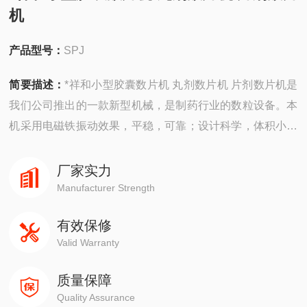
机
产品型号：
SPJ
简要描述：
*祥和小型胶囊数片机 丸剂数片机 片剂数片机是
我们公司推出的一款新型机械，是制药行业的数粒设备。本
机采用电磁铁振动效果，平稳，可靠；设计科学，体积小、
重量轻、噪音小、计数准确、操作简便，保养维修简单。且
药品接触部位采用不锈钢制作，保证了包装物品的洁净，符
厂家实力
合GMP要求.
Manufacturer Strength
有效保修
Valid Warranty
质量保障
Quality Assurance