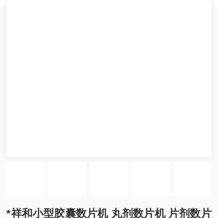
*祥和小型胶囊数片机 丸剂数片机 片剂数片