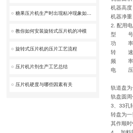
机器高
糖果压片机生产时出现粘冲现象如何解决
机器净
2. 配用
教你如何安装旋转式压片机的冲模
型 
功 率
旋转式压片机的压片工艺流程
转 速
频 
压片机片剂生产工艺总结
电 
压片机硬度与哪些因素有关
轨道盘为
轨盘圆周
3、33
转盘为一
其作顺时
4、 加