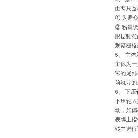
由两只圆
① 为避
② 粉量
跟据颗粒
观察栅格
5、 主
主体为一
它的尾部
前轨导的
6、 下
下压轮固
动，如偏
表牌上指
转中进行