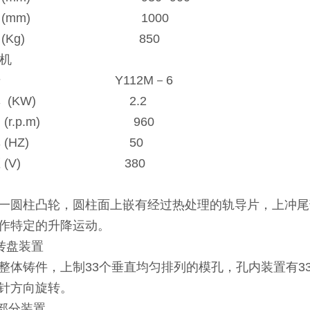
度 (mm) 1000
重 (Kg) 850
电机
号 Y112M－6
 (KW) 2.2
 (r.p.m) 960
率 (HZ) 50
压 (V) 380
一圆柱凸轮，圆柱面上嵌有经过热处理的轨导片，上冲尾
作特定的升降运动。
孔转盘装置
整体铸件，上制33个垂直均匀排列的模孔，孔内装置有3
针方向旋转。
料部分装置