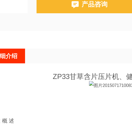
产品咨询
细介绍
ZP33甘草含片压片机、
 概 述