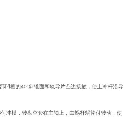
部凹槽的40°斜锥面和轨导片凸边接触，使上冲杆沿导
3付冲模，转盘空套在主轴上，由蜗杆蜗轮付转动，使