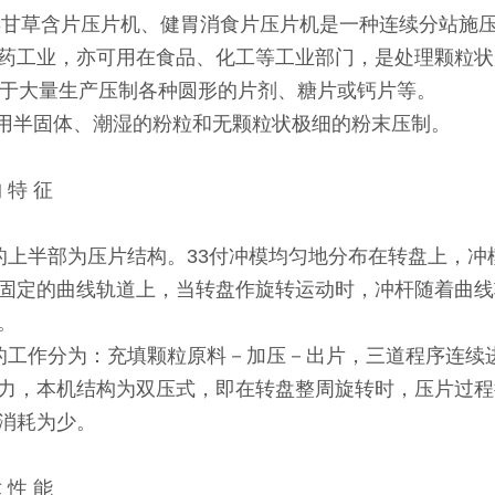
P33甘草含片压片机、健胃消食片压片机是一种连续分站
药工业，亦可用在食品、化工等工业部门，是处理颗粒状
用于大量生产压制各种圆形的片剂、糖片或钙片等。
用半固体、潮湿的粉粒和无颗粒状极细的粉末压制。
 特 征
的上半部为压片结构。33付冲模均匀地分布在转盘上，
固定的曲线轨道上，当转盘作旋转运动时，冲杆随着曲线
。
的工作分为：充填颗粒原料－加压－出片，三道程序连续
力，本机结构为双压式，即在转盘整周旋转时，压片过程
消耗为少。
 性 能