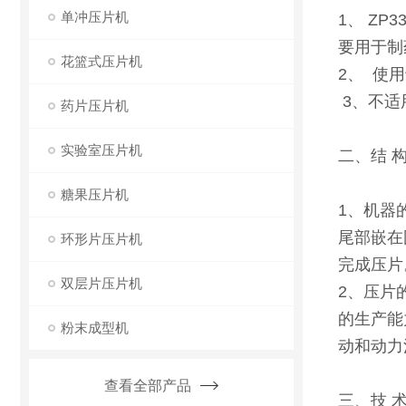
单冲压片机
1、 Z
要用于制
花篮式压片机
2、 使
3、不适
药片压片机
实验室压片机
二、结 构
糖果压片机
1、机器
尾部嵌在
环形片压片机
完成压片
双层片压片机
2、压片
的生产能
粉末成型机
动和动力
查看全部产品
三、技 术