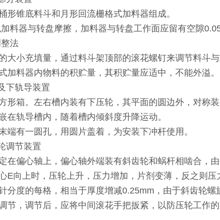
桶形锥底料斗和月形回流栅格式加料器组成。
免加料器与转盘摩擦，加料器与转盘工作面应留有空隙0.05
调整法
的大小充填量，通过料斗架顶部的滚花螺钉来调节料斗与
式加料器内物料的积贮量，其积贮量应适中，不能外溢。
体及下轨导装置
方形箱。左右槽内装有下压轮，其平面的圆边外，对称装
嵌在轨导槽内，随着槽内倾斜度升降运动。
末端有一圆孔，用圆片盖着，为安装下冲杆使用。
压轮调节装置
定在偏心轴上，偏心轴外端装有斜齿轮和蜗杆相啮合，由
心E向上时，压轮上升，压力增加，片剂变薄，反之则压
针分度的每格，相当于厚度增减0.25mm，由于斜齿轮
调节，调节后，应将中间滚花手把扳紧，以防压轮工作的