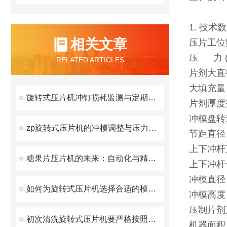
1
相关文章
压
压 力
RELATED ARTICLES
片剂
大填
旋转式压片机冲钉损耗监测与定期更换周期建议
片剂厚
冲模盘转
zp旋转式压片机的冲模调整与压力校准指南
节距直
上下冲
糖果片压片机的未来：自动化与精密化的结合
上下冲
冲模
如何为旋转式压片机选择合适的模具？
冲模
压制片剂
初次清洗旋转式压片机要严格按照说明书
机器面