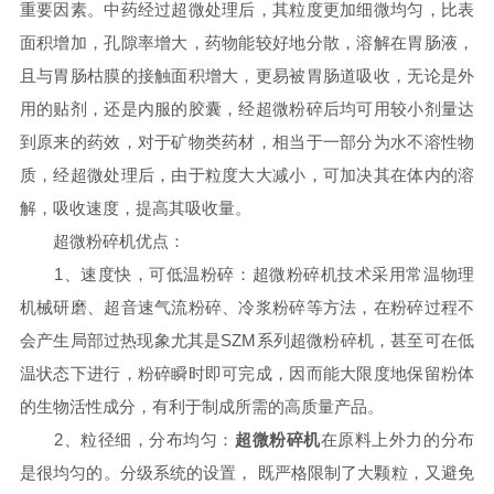
重要因素。中药经过超微处理后，其粒度更加细微均匀，比表
面积增加，孔隙率增大，药物能较好地分散，溶解在胃肠液，
且与胃肠枯膜的接触面积增大，更易被胃肠道吸收，无论是外
用的贴剂，还是内服的胶囊，经超微粉碎后均可用较小剂量达
到原来的药效，对于矿物类药材，相当于一部分为水不溶性物
质，经超微处理后，由于粒度大大减小，可加决其在体内的溶
解，吸收速度，提高其吸收量。
超微粉碎机优点：
1、速度快，可低温粉碎：超微粉碎机技术采用常温物理
机械研磨、超音速气流粉碎、冷浆粉碎等方法，在粉碎过程不
会产生局部过热现象尤其是SZM系列超微粉碎机，甚至可在低
温状态下进行，粉碎瞬时即可完成，因而能大限度地保留粉体
的生物活性成分，有利于制成所需的高质量产品。
2、粒径细，分布均匀：
超微粉碎机
在原料上外力的分布
是很均匀的。分级系统的设置， 既严格限制了大颗粒，又避免