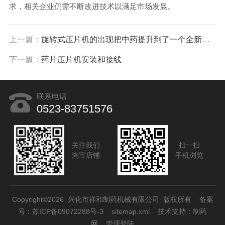
求，相关企业仍需不断改进技术以满足市场发展。
上一篇：
旋转式压片机的出现把中药提升到了一个全新的高度
下一篇：
药片压片机安装和接线
联系电话
0523-83751576
关注我们
扫一扫
淘宝店铺
手机浏览
Copyright©2026 兴化市祥和制药机械有限公司 版权所有
备案
号：苏ICP备09072288号-3
sitemap.xml
技术支持：
制药
网
管理登陆